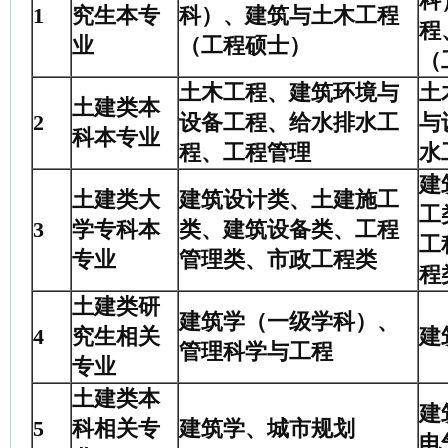
科
1
究生本专
科）、建筑与土木工程
程
业
（工程硕士）
（
土木工程、建筑环境与
土
土建类本
2
设备工程、给水排水工
与
科本专业
程、工程管理
水
建
土建类大
建筑设计类、土建施工
工
3
学专科本
类、建筑设备类、工程
工
专业
管理类、市政工程类
程
土建类研
建筑学（一级学科）、
4
究生相关
建
管理科学与工程
专业
土建类本
建
5
科相关专
建筑学、城市规划
电