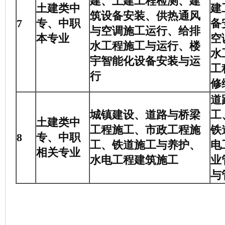
建、土建工程检测、建
土建类中
建
筑设备安装、供热通风
7
专、中职
备
与空调施工运行、给排
本专业
空
水工程施工与运行、楼
水
宇智能化设备安装与运
工
行
修
道
城镇建设、道路与桥梁
工
土建类中
工程施工、市政工程施
铁
8
专、中职
工、铁道施工与养护、
电
相关专业
水电工程建筑施工
业
与