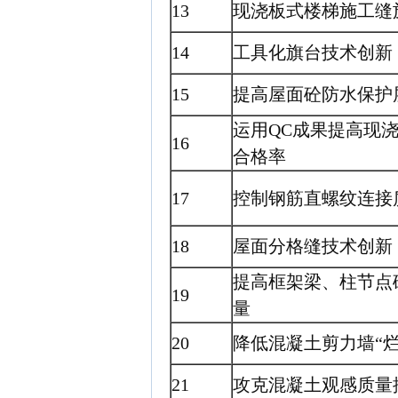
13
现浇板式楼梯施工缝
14
工具化旗台技术创新
15
提高屋面砼防水保护
运用QC成果提高现
16
合格率
17
控制钢筋直螺纹连接
18
屋面分格缝技术创新
提高框架梁、柱节点
19
量
20
降低混凝土剪力墙“烂
21
攻克混凝土观感质量