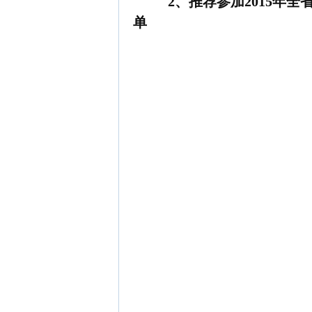
2
、推荐参加
2015
年全
单