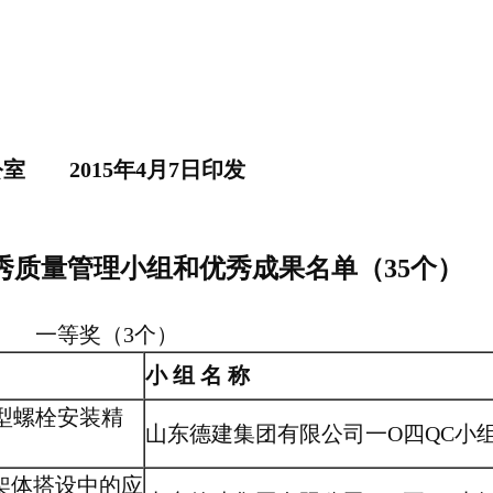
公室
2015
年4月7日印发
优秀质量管理小组和优秀成果名单（35个）
一等奖（3个）
小 组 名 称
型螺栓安装精
山东德建集团有限公司一O四QC小
架体搭设中的应