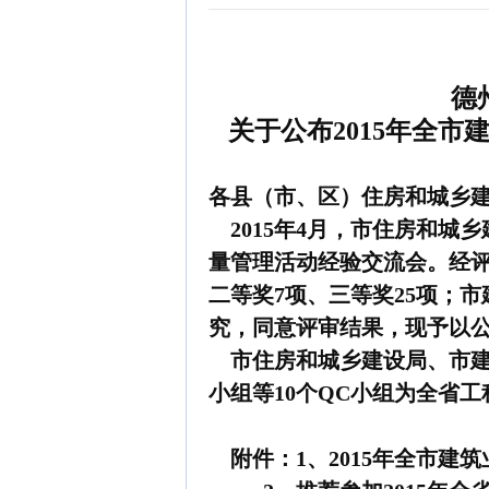
德
关于公布2015年全
各县（市、区）住房和城乡
2015
年
4
月，
市住房和城乡
量管理活动经验交流会。经
二等奖
7
项、三等奖
25
项；市
究，同意评审结果，现予以
市住房和城乡建设局、市建
小组
等
10
个
QC
小组为全省工
附件：
1
、
2015
年全市建筑