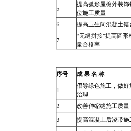
提高弧形屋檐外装饰
5
位施工质量
6
提高卫生间混凝土错
“无缝拼接”提高圆
7
量合格率
序号
成 果 名 称
倡导绿色施工，做好
1
治理
2
改善伸缩缝施工质量
3
提高混凝土后浇带施