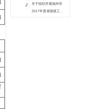
组
关于组织开展德州市
2
2017年度省级级工...
组
组
组
程