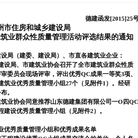
德建函发[2015]25
州市住房和城乡建设局
市建筑业群众性质量管理活动评选结果的通知
建设局（建委、建设局）、市直各建筑业企业：
建设局、市建筑业协会召开了全市建筑
业群众性质
评审委员会现场评审，评出优秀
QC
成果一等奖
3
项、
建筑业优秀质量管理小组
27
个（见附件
1
）。经研
公布。
筑业协会同意推荐
山东德建集团有限公司一
O
四
Q
程建设优秀质量管理小组（见附件
2
）。
业优秀质量管理小组和优秀成果名单