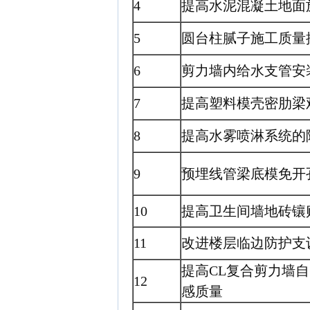
4
提高水泥混凝土地面
5
圆台柱腻子施工质量
6
剪力墙内给水支管安
7
提高塑料模壳密肋梁
8
提高水雾喷淋系统的
9
预埋线管梁底模免开
10
提高卫生间墙地砖镶
11
改进楼层临边防护支
提高CL复合剪力墙
12
感质量