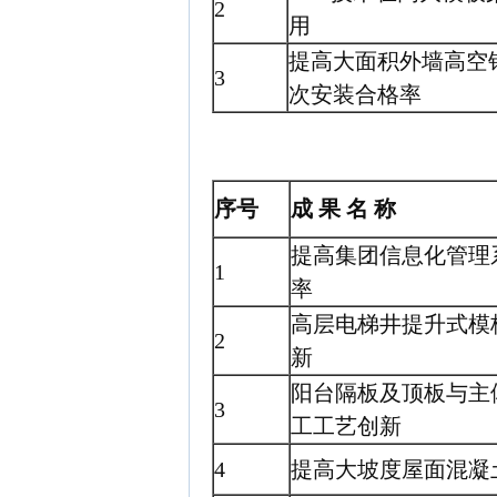
2
用
提高大面积外墙高空
3
次安装合格率
序号
成 果 名 称
提高集团信息化管理
1
率
高层电梯井提升式模
2
新
阳台隔板及顶板与主
3
工工艺创新
4
提高大坡度屋面混凝