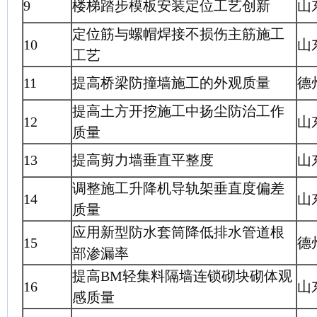
9
楼梯踏步模板安装定位工艺创新
山
定位筋与螺帽焊接不损伤主筋施工
10
山
工艺
11
提高桥梁防撞墙施工的外观质量
德
提高土方开挖施工中扬尘防治工作
12
山
质量
13
提高剪力墙垂直平整度
山
调整施工升降机导轨架垂直度偏差
14
山
质量
应用新型防水套筒降低排水管道根
15
德
部渗漏率
提高BM轻集料隔墙连锁砌块砌体观
16
山
感质量