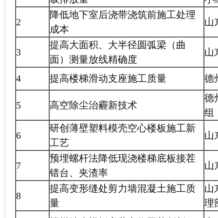
降低地下室后浇带浇筑前施工处理
2
山
成本
提高大面积、大半径圆弧梁（曲
3
山
面）测量放线精确度
4
提高楼梯滑动支座施工质量
德
德
5
高空除尘治霾新技术
组
研创薄壁塑料模壳空心楼板施工新
6
山
工艺
预埋螺杆法降低现浇楼梯底板接茬
7
山
错台、夹渣率
提高变形缝处剪力墙混凝土施工质
山
8
量
理