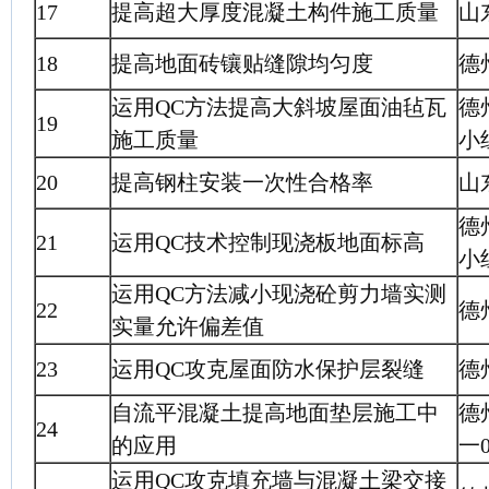
17
提高超大厚度混凝土构件施工质量
山
18
提高地面砖镶贴缝隙均匀度
德
运用QC方法提高大斜坡屋面油毡瓦
德
19
施工质量
小
20
提高钢柱安装一次性合格率
山
德
21
运用QC技术控制现浇板地面标高
小
运用QC方法减小现浇砼剪力墙实测
22
德
实量允许偏差值
23
运用QC攻克屋面防水保护层裂缝
德
自流平混凝土提高地面垫层施工中
德
24
的应用
一
运用QC攻克填充墙与混凝土梁交接