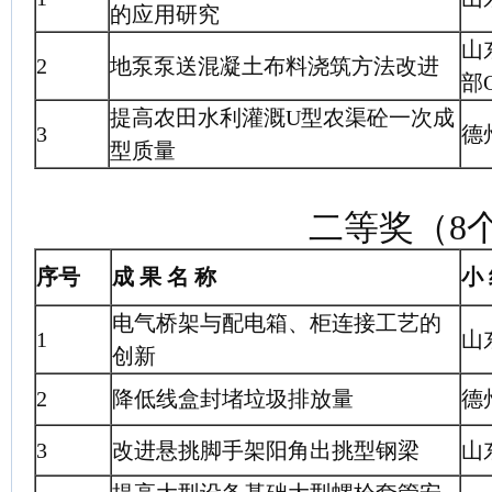
的应用研究
山
2
地泵泵送混凝土布料浇筑方法改进
部
提高农田水利灌溉U型农渠砼一次成
3
德
型质量
二等奖（8
序号
成 果 名 称
小 
电气桥架与配电箱、柜连接工艺的
1
山
创新
2
降低线盒封堵垃圾排放量
德
3
改进悬挑脚手架阳角出挑型钢梁
山