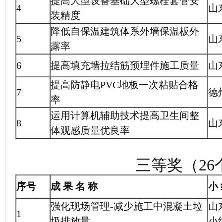
提高大型设备基础大型螺栓套管安
4
山
装精度
降低自保温建筑体系外墙保温板外
5
山
露率
6
提高填充墙拉结筋预埋件施工质量
山
提高防静电PVC地板一次粘贴合格
7
德
率
运用计算机辅助技术提高卫生间整
8
山
体观感质量优良率
三等奖（26
序号
成 果 名 称
小 
强化现场管理-减少施工中混凝土垃
山
1
圾排放量
小