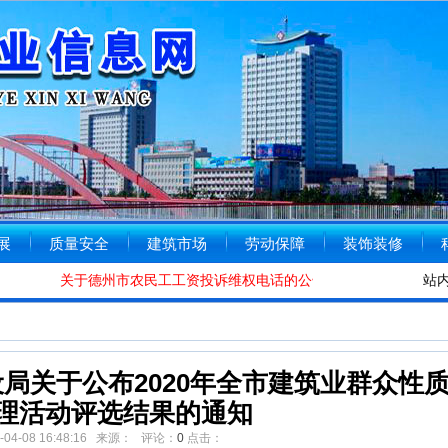
展
质量安全
建筑市场
劳动保障
装饰装修
关于德州市农民工工资投诉维权电话的公告
[2020-01-08]
德州
站
局关于公布2020年全市建筑业群众性
理活动评选结果的通知
0-04-08 16:48:16 来源： 评论：
0
点击：