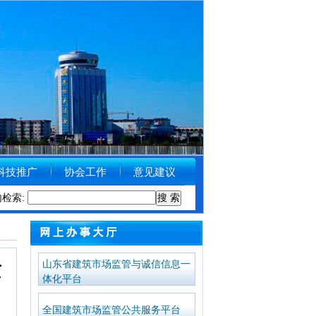
科技推广
协会工作
意见建议
市住房和城乡建设局关于受理举报涉黑涉恶线索的公告
内检索:
[2018-09-11]
山东省建筑市场监管与诚信信息一
质
体化平台
全国建筑市场监管公共服务平台