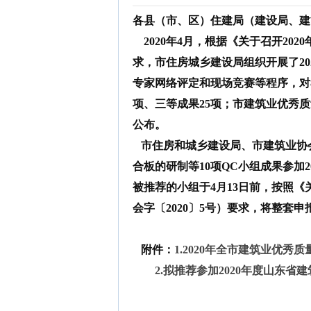
各县（市、区）住建局（建设局
、建
20
20
年
4
月，
根据《关于召开202
求，
市住房城乡建设局
组织开展了2
专家网络评定和现场竞赛等程序，对
项、三等
成果
25
项；市建筑业优秀质
公布。
市住房和城乡建设局、市建筑业协
合板的研制
等1
0
项
QC小组
成果
参加2
被推荐的小组
于
4
月
13
日前
，按照《
会字〔2020〕5号）要求，
将整套申
附件：
1
.
20
20
年全市建筑业优秀质
2
.
拟
推荐参加20
20
年
度山东省建