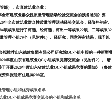
管部
）
，
市直建筑业企业：
0年全市建筑业群众性质量管理活动经验交流会的预备通知》要
020年全市建筑业群众性质量管理活动经验交流会，
经
资料初审、
84项成果进行了
评选
。经评选，
评出一等
成果
22
项、二等
成果
32
量管理小组
79
个（见附件1）。经研究，同意评审结果，现予以
会
拟
推荐
山东德建集团有限公司
研究院
QC小组申报的一种新型
0
20
年
度山东省建筑业
QC小组成果
竞赛
交流会
（见附件2）。
请
关于开展2020年度山东省建筑业QC小组成果竞赛的通知》（鲁建
报资料报送
市住建局
208室
。
量管理小组和优秀成果
名单
筑业
QC小组成果
竞赛
交流会的
小组和成果
名单