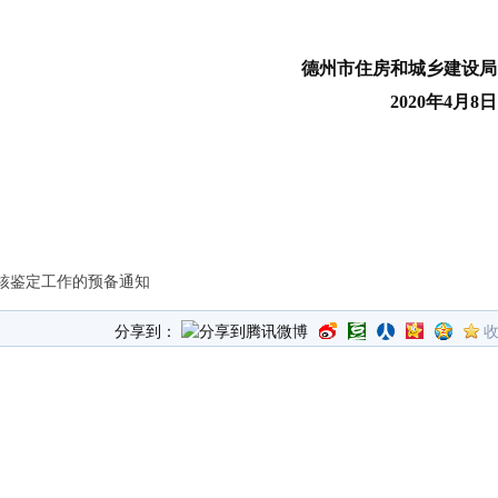
德州市住房和城乡建设
20
20
年
4
月
8
核鉴定工作的预备通知
分享到：