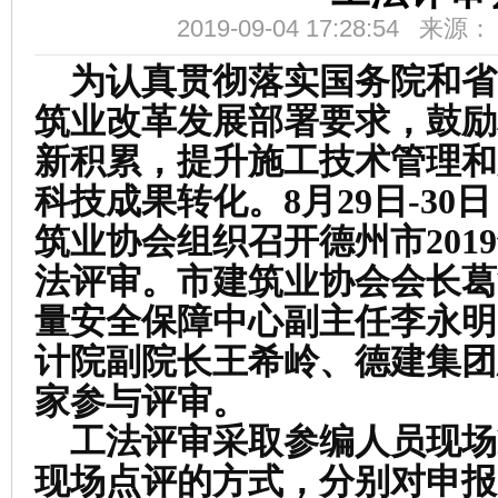
2019-09-04 17:28:54 来
为认真贯彻落实国务院和省
筑业改革发展部署要求，鼓励
新积累，提升施工技术管理和
科技成果转化。
8
月
29
日
-30日
筑业协会组织召开德州市201
法评审
。
市建筑业协会会长葛
量安全保障中心副主任李永明
计院副院长王希岭
、
德建集团
家参与评审。
工法评审采取参编人员现场
现场点评的方式，分别对
申报