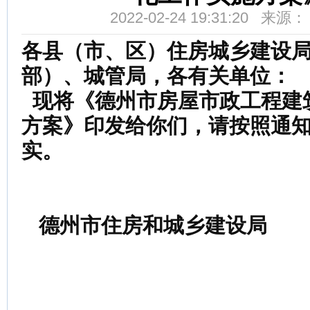
2022-02-24 19:31:20 来
各县（市、区）
住
房城乡
建
设
部）
、
城管局，
各有关单位
：
现
将
《
德州市房屋市政工程建
方案
》
印
发给你们，请按照通
实。
德州市住房和城乡建设局
20