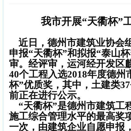
我市开展“天衢杯”
近日，德州市建筑业协会
申报
“天衢杯”和拟报“泰山杯
审。经
评审
，运河经开发区
40个
工程
入选
201
8
年度德州
杯”优质奖
，其中，土建类
3
前正在进行
公示
。
“天衢杯”是德州市建筑工
施工综合管理水平的
最高
奖
一次，由建筑企业自愿申报