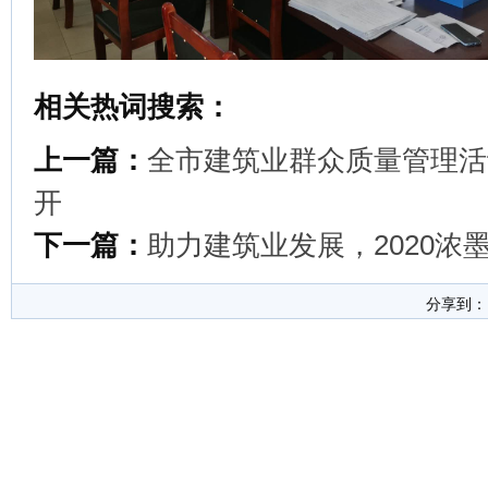
相关热词搜索：
上一篇：
全市建筑业群众质量管理活
开
下一篇：
助力建筑业发展，2020浓
分享到