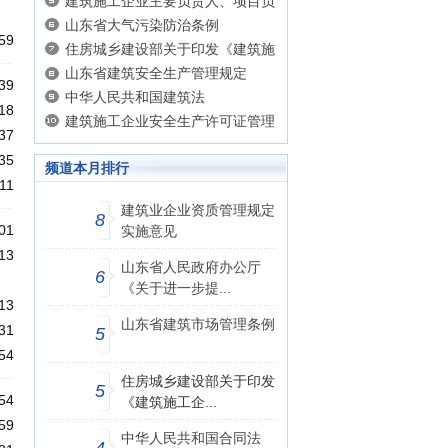
〔2014〕26号
建筑施工企业主要负责人、项目负
责人和专职安全生产管理人员安全
山东省大气污染防治条例
59
生产管理规定
住房城乡建设部关于印发《建筑施
工企业主要负责人项目负责人和专
山东省建筑安全生产管理规定
39
职安全生产管理人员 安全生产管
中华人民共和国建筑法
18
理规定实施意见》的通知
建筑施工企业安全生产许可证管理
37
规定
35
频道本月排行
11
建筑业企业资质管理规定
8
01
实施意见
13
山东省人民政府办公厅
6
《关于进一步提...
13
山东省建筑市场管理条例
31
5
54
住房城乡建设部关于印发
5
54
《建筑施工企...
59
中华人民共和国合同法