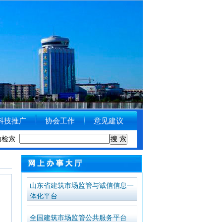
科技推广
协会工作
意见建议
内检索:
州市住房和城乡建设局关于受理举报涉黑涉恶线索的公告
[2018-09-11
山东省建筑市场监管与诚信信息一
体化平台
全国建筑市场监管公共服务平台