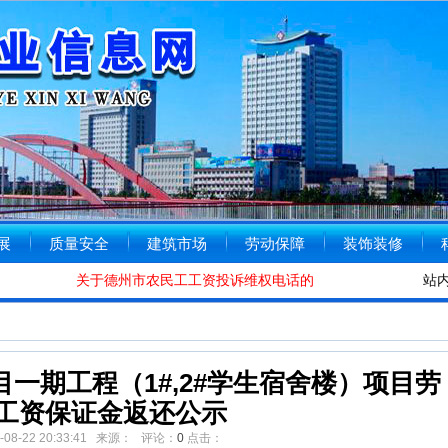
展
质量安全
建筑市场
劳动保障
装饰装修
关于德州市农民工工资投诉维权电话的公告
[2020-01-08]
站
德
一期工程（1#,2#学生宿舍楼）项目劳
工资保证金返还公示
1-08-22 20:33:41 来源： 评论：
0
点击：