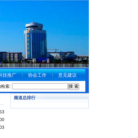
科技推广
协会工作
意见建议
]
内检索:
德州市住房和城乡建设局关于受理举报涉黑涉恶线索的公告
[2018-09-
频道总排行
53
00
03