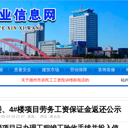
展
质量安全
建筑市场
劳动保障
装饰装修
关于德州市农民工工资投诉维权电话的公告
[2020-01-08]
站
德
楼、4#楼项目劳务工资保证金返还公示
1-05-19 16:21:47 来源： 评论：
0
点击：