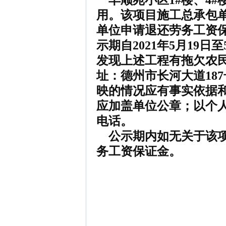
丰顺苑小区1#楼、4#
用。该项目施工总承包
单位申请退还劳务工资
示期自2021年5月19
发现上述工程有拖欠农
址：德州市长河大道187号
映的情况应有事实依据
应加盖单位公章；以个
电话。
公示期内如无关于该项
务工资保证金。
建
2