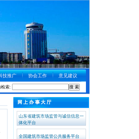
科技推广
协会工作
意见建议
内检索:
州市住房和城乡建设局关于受理举报涉黑涉恶线索的公告
[2018-09-11
山东省建筑市场监管与诚信信息一
体化平台
全国建筑市场监管公共服务平台